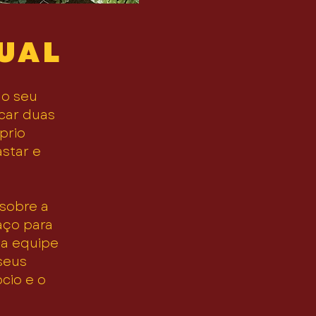
UAL
 o seu
icar duas
prio
astar e
sobre a
aço para
ua equipe
seus
ócio e o