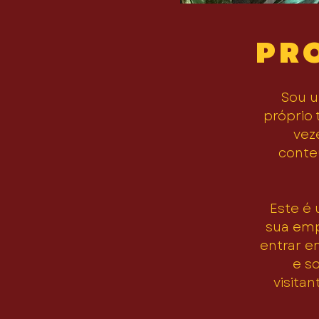
PR
Sou u
próprio 
vez
conteú
Este é
sua emp
entrar e
e s
visitan