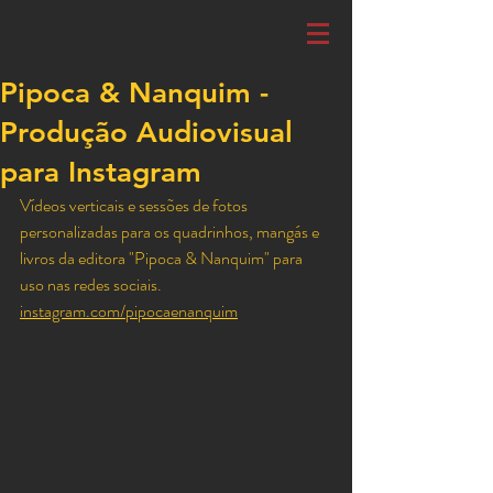
Pipoca & Nanquim -
Produção Audiovisual
para Instagram
Vídeos verticais e sessões de fotos 
personalizadas para os quadrinhos, mangás e 
livros da editora "Pipoca & Nanquim" para 
uso nas redes sociais.
instagram.com/pipocaenanquim