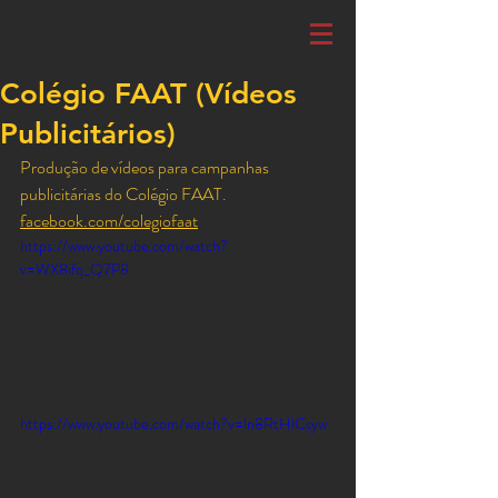
Colégio FAAT (Vídeos
Publicitários)
Produção de vídeos para campanhas 
publicitárias do Colégio FAAT.
facebook.com/colegiofaat
https://www.youtube.com/watch?
v=WX8ifq_Q7P8
https://www.youtube.com/watch?v=ln8RtHlCsyw