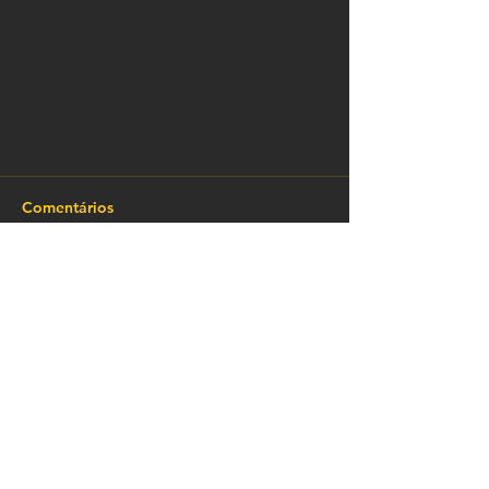
Comentários
Escreva um comentário
VOLTAR