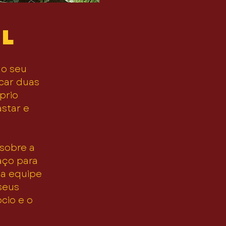
AL
 o seu
icar duas
prio
astar e
sobre a
aço para
ua equipe
seus
ócio e o