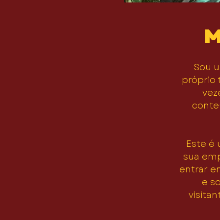
M
Sou u
próprio 
vez
conteú
Este é
sua emp
entrar e
e s
visitan